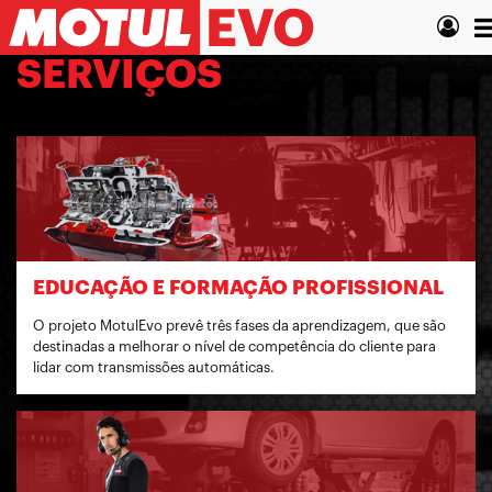
Pular
T
para
o
n
SERVIÇOS
conteúdo
principal
EDUCAÇÃO E FORMAÇÃO PROFISSIONAL
O projeto MotulEvo prevê três fases da aprendizagem, que são
destinadas a melhorar o nível de competência do cliente para
lidar com transmissões automáticas.