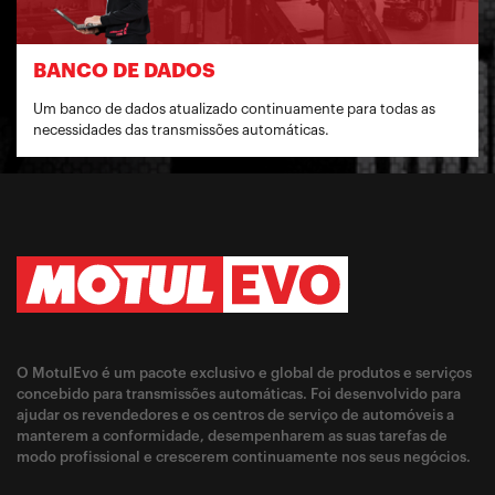
BANCO DE DADOS
Um banco de dados atualizado continuamente para todas as
necessidades das transmissões automáticas.
O MotulEvo é um pacote exclusivo e global de produtos e serviços
concebido para transmissões automáticas. Foi desenvolvido para
ajudar os revendedores e os centros de serviço de automóveis a
manterem a conformidade, desempenharem as suas tarefas de
modo profissional e crescerem continuamente nos seus negócios.